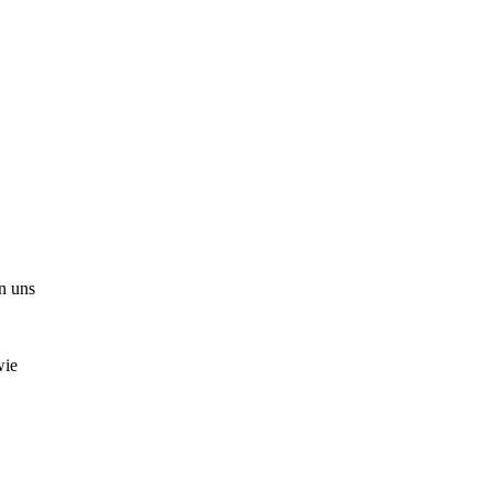
n uns
wie