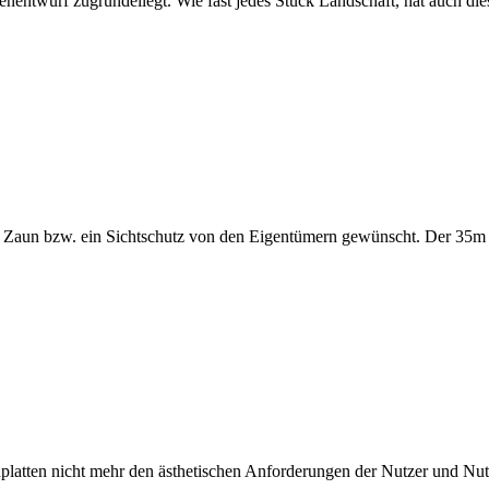
rtenentwurf zugrundeliegt. Wie fast jedes Stück Landschaft, hat auch di
Zaun bzw. ein Sichtschutz von den Eigentümern gewünscht. Der 35m 
nplatten nicht mehr den ästhetischen Anforderungen der Nutzer und Nu